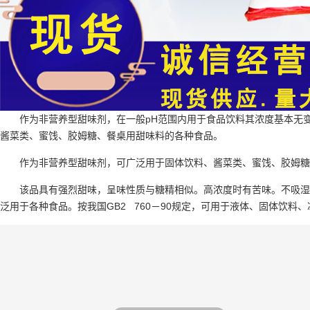
作为非营养型甜味剂，在一般pH范围内用于食品饮料其浓度基本无
酱菜类、蜜饯、胶姆糖、餐桌用甜味料的各种食品。
作为非营养型甜味剂，可广泛用于固体饮料、酱菜类、蜜饯、胶姆糖
该品具有强烈甜味，呈味性质与糖精相似。高浓度时有苦味。不吸湿
泛用于各种食品。按我国GB2 760－90规定，可用于液体、固体饮料、