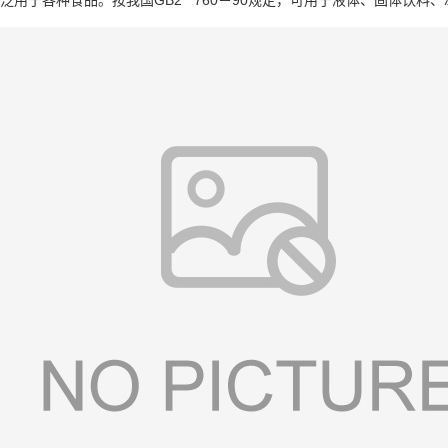
泛用于各种食品。按我国GB2 760－90规定，可用于液体、固体饮料、