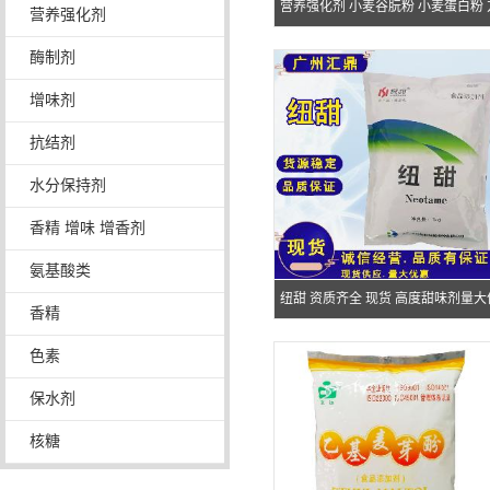
营养强化剂 小麦谷朊粉 小麦蛋白粉 
营养强化剂
便面面制品添加
酶制剂
增味剂
抗结剂
水分保持剂
香精 增味 增香剂
氨基酸类
纽甜 资质齐全 现货 高度甜味剂量大
香精
惠
色素
保水剂
核糖