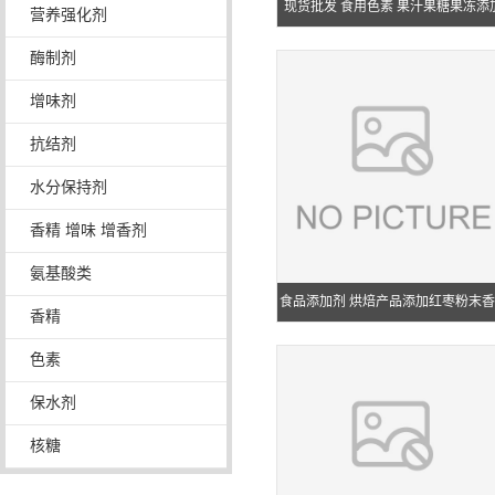
现货批发 食用色素 果汁果糖果冻添
营养强化剂
焦糖色 着色剂
酶制剂
增味剂
抗结剂
水分保持剂
香精 增味 增香剂
氨基酸类
食品添加剂 烘焙产品添加红枣粉末香
香精
工厂现货供应 量大优惠
色素
保水剂
核糖