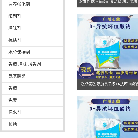
添加 D-抗坏血酸钠 食品级 糕点蛋糕
营养强化剂
品保水添加罐头
酶制剂
增味剂
抗结剂
水分保持剂
香精 增味 增香剂
氨基酸类
糕点蛋糕 添加食品级 D-抗坏血酸
香精
色素
保水剂
核糖